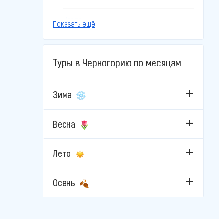
Игало
Показать ещё
Колашин
Туры в Черногорию по месяцам
Котор
Пераст
Зима
Петровац
Весна
Подгорица
Лето
Пржно
Рафаиловичи
Осень
Свети-Стефан