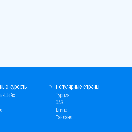
ные курорты
Популярные страны
ь-Шейх
Турция
ОАЭ
с
Египет
Тайланд