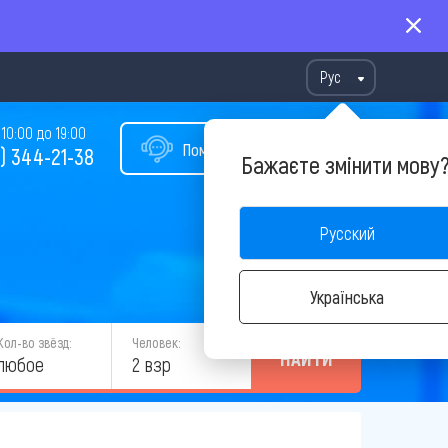
Рус
10:00 до 19:00
Помощь в подборе тура
) 344-21-38
Бажаєте змінити мову
Русский
Українська
Кол-во звёзд:
Человек:
НАЙТИ
любое
2 взр