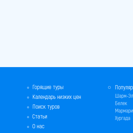
Сутоморе
Тиват
Улцинь
Херцег-Нови
Чань
Горящие туры
Популяр
Шарм-Эл
Календарь низких цен
Белек
Поиск туров
Мармари
Статьи
Хургада
О нас