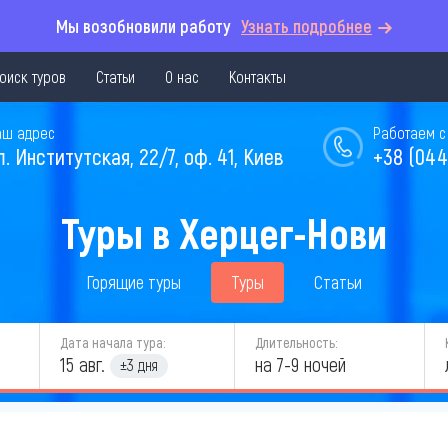
Мы возобновили работу
Узнать подробнее
оиск туров
Статьи
О нас
Контакты
аш адрес
Работаем с 
л. Институтская, 22/7, оф. 41, Киев
+38 (044
Туры в Херцег-Нови
Горящие туры
Туры
Статьи
Дата начала тура:
Длительность:
15 авг.
на 7-9 ночей
±3 дня