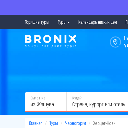
Горящие туры
Туры
Календарь низких цен
П
Н
у
Вылет из
Куда?
из Жешува
Главная
Туры
Черногория
Херцег-Нови