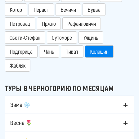
Котор
Пераст
Бечичи
Будва
Петровац
Пржно
Рафаиловичи
Свети-Стефан
Сутоморе
Улцинь
Подгорица
Чань
Тиват
Колашин
Жабляк
ТУРЫ В ЧЕРНОГОРИЮ ПО МЕСЯЦАМ
Зима
Весна