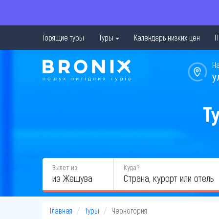
Горящие туры
Туры
Календарь низких цен
П
Н
у
Т
Вылет из
Куда?
из Жешува
Главная
Туры
Черногория