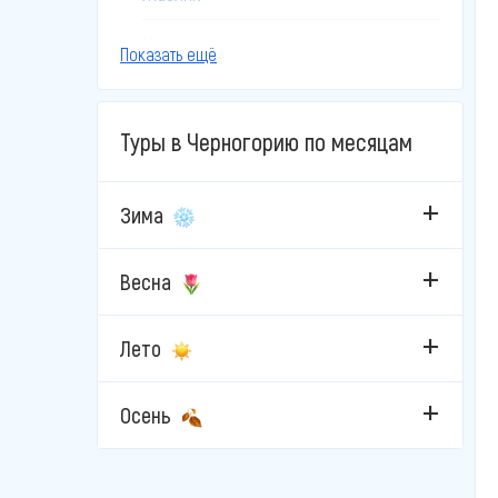
Игало
Показать ещё
Колашин
Туры в Черногорию по месяцам
Котор
Пераст
Зима
Петровац
Весна
Подгорица
Лето
Пржно
Рафаиловичи
Осень
Свети-Стефан