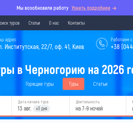
Мы возобновили работу
Узнать подробнее
оиск туров
Статьи
О нас
Контакты
аш адрес
Работаем с 
л. Институтская, 22/7, оф. 41, Киев
+38 (044
уры в Черногорию на 2026 г
Горящие туры
Туры
Статьи
Дата начала тура:
Длительность:
13 авг.
на 7-9 ночей
±3 дня