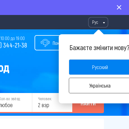
Рус
10:00 до 19:00
Помощь в подборе тура
) 344-21-38
Бажаєте змінити мову
од
Русский
Українська
Кол-во звёзд:
Человек:
НАЙТИ
любое
2 взр