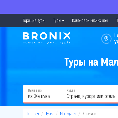
Горящие туры
Туры
Календарь низких цен
П
Н
у
Туры на Мал
Вылет из
Куда?
из Жешува
Главная
Туры
Мальдивы
Харьков