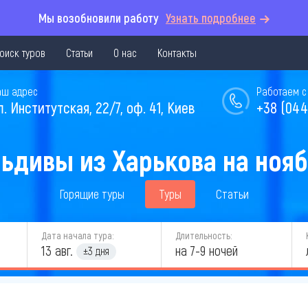
Мы возобновили работу
Узнать подробнее
оиск туров
Статьи
О нас
Контакты
аш адрес
Работаем с 
л. Институтская, 22/7, оф. 41, Киев
+38 (044
ьдивы из Харькова на нояб
Горящие туры
Туры
Статьи
Дата начала тура:
Длительность:
13 авг.
на 7-9 ночей
±3 дня