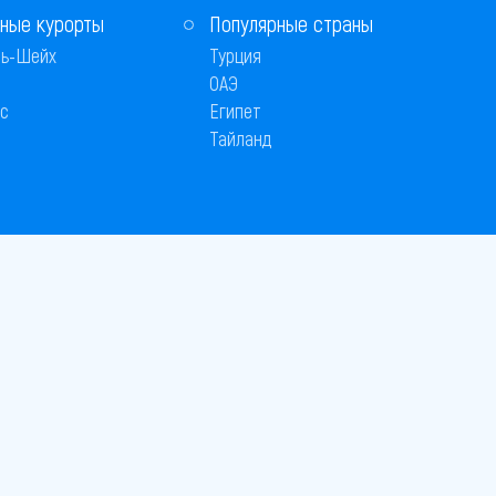
ные курорты
Популярные страны
ь-Шейх
Турция
ОАЭ
с
Египет
Тайланд
Способы оплаты
 © 2005–2026
26
вляется публичной офертой