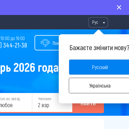
Рус
10:00 до 19:00
Помощь в подборе тура
) 344-21-38
Бажаєте змінити мову
рь 2026 года
Русский
Українська
Кол-во звёзд:
Человек:
НАЙТИ
любое
2 взр