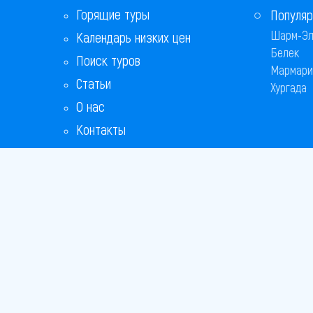
Горящие туры
Популяр
Шарм-Эл
Календарь низких цен
Белек
Поиск туров
Мармари
Статьи
Хургада
О нас
Контакты
Бонусная программа
Ответы на популярные вопросы
Copyright
Bronix 20
Сайт не я