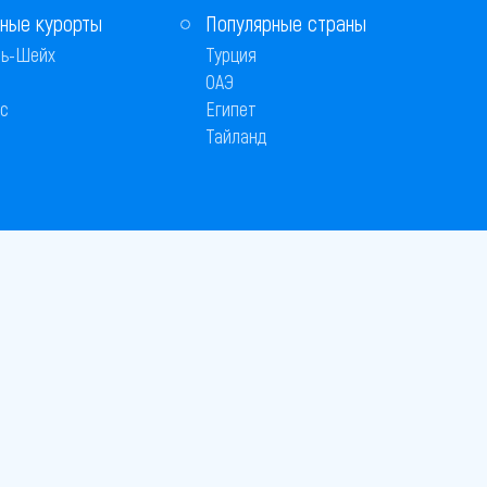
ные курорты
Популярные страны
ь-Шейх
Турция
ОАЭ
с
Египет
Тайланд
Способы оплаты
 © 2005–2026
26
вляется публичной офертой