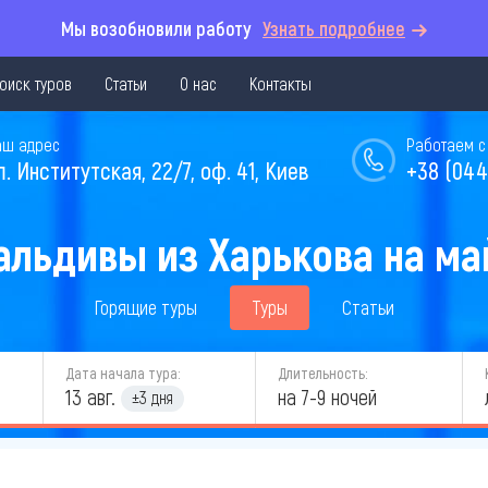
Мы возобновили работу
Узнать подробнее
оиск туров
Статьи
О нас
Контакты
аш адрес
Работаем с 
л. Институтская, 22/7, оф. 41, Киев
+38 (044
альдивы из Харькова на май
Горящие туры
Туры
Статьи
Дата начала тура:
Длительность:
13 авг.
на 7-9 ночей
±3 дня