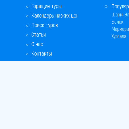
Горящие туры
Популяр
Шарм-Эл
Календарь низких цен
Белек
Поиск туров
Мармари
Статьи
Хургада
О нас
Контакты
Бонусная программа
Ответы на популярные вопросы
Copyright
Bronix 20
Сайт не я