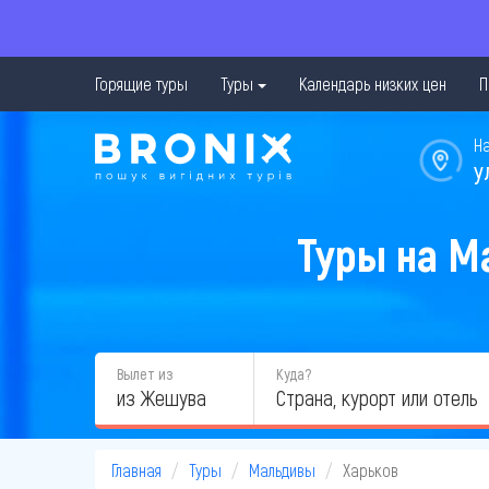
Горящие туры
Туры
Календарь низких цен
П
Н
у
Туры на М
Вылет из
Куда?
из Жешува
Главная
Туры
Мальдивы
Харьков