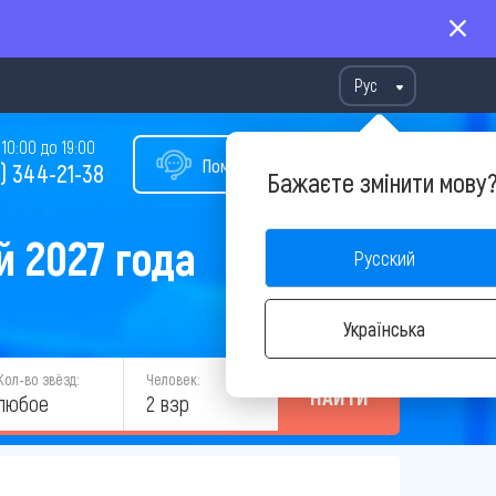
Рус
10:00 до 19:00
Помощь в подборе тура
) 344-21-38
Бажаєте змінити мову
 2027 года
Русский
Українська
Кол-во звёзд:
Человек:
НАЙТИ
любое
2 взр