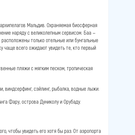
х архипелагов Мальдив. Охраняемая биосферная
нение наряду с великолепным сервисом. Баа —
е расположены только отельные или бунгальные
ку чаще всего ожидают увидеть те, кто первый
твенные пляжи с мягким песком, тропическая
и, виндсерфинг, сэйлинг, рыбалка, водные лыжи.
Анга Фару, острова Дуниколу и Орубаду.
го, чтобы увидеть его хотя бы раз. От аэропорта