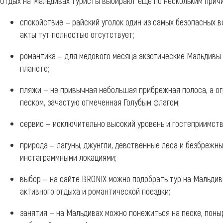
Отдых на Мальдивах туристы выбирают еще по нескольким прич
спокойствие — райский уголок один из самых безопасных в
акты тут полностью отсутствует;
романтика — для медового месяца экзотические Мальдивы 
планете;
пляжи — не привычная небольшая прибрежная полоса, а 
песком, зачастую отмеченная Голубым флагом;
сервис — исключительно высокий уровень и гостеприимств
природа — лагуны, джунгли, девственные леса и безбрежны
инстаграммными локациями;
выбор — на сайте BRONIX можно подобрать тур на Мальдивы
активного отдыха и романтической поездки;
занятия — на Мальдивах можно понежиться на песке, поныр