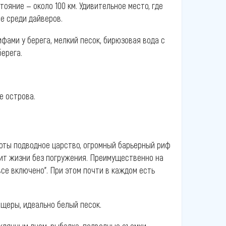
ояние — около 100 км. Удивительное место, где
ое среди дайверов.
фами у берега, мелкий песок, бирюзовая вода с
ерега.
е острова.
оты подводное царство, огромный барьерный риф
лит жизни без погружения. Преимущественно на
все включено”. При этом почти в каждом есть
щеры, идеально белый песок.
еклянным дном, рыбалка, подводные съемки.