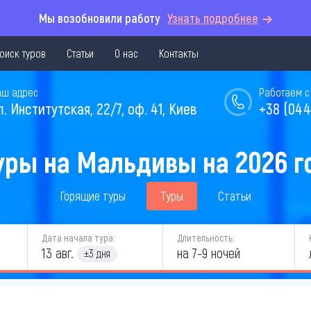
Мы возобновили работу
Узнать подробнее
оиск туров
Статьи
О нас
Контакты
аш адрес
Работаем с 
л. Институтская, 22/7, оф. 41, Киев
+38 (044
уры на Мальдивы на 2026 г
Горящие туры
Туры
Статьи
Дата начала тура:
Длительность:
13 авг.
на 7-9 ночей
±3 дня