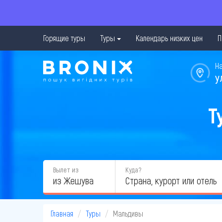
Горящие туры
Туры
Календарь низких цен
П
Н
у
Т
Вылет из
Куда?
из Жешува
Главная
Туры
Мальдивы