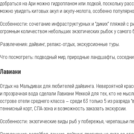
добраться на Ари можно гидропланом или лодкой, поскольку расст
можно увидеть китовых акул и акулу-молота, особенно популярн
Особенности: сочетание инфраструктурных и “диких” пляжей с ри
огромным количеством небольших экзотических рыбок у самого б
Развлечения: дайвинг, релакс-отдых, экскурсионные туры.
Что посмотреть: подводный мир, природные ландшафты, соседни
Лавиани
Отдых на Мальдивах для любителей дайвинга. Невероятной крас
и прозрачная вода сделали Лавиани Меккой для тех, кто не мыс
острове отели среднего класса — среди 63 только 5 из разряда “
теннисный корт, СПА-зона и возможность заказать экскурсии.
Особенности: экзотические виды рыб у побережья, черепашьи пе
Развлечения: волейбол, теннис, дайвинг, прогулка на яхте со ст