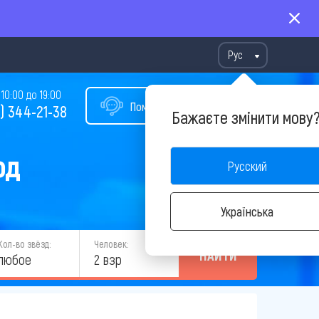
Рус
10:00 до 19:00
Помощь в подборе тура
) 344-21-38
Бажаєте змінити мову
од
Русский
Українська
Кол-во звёзд:
Человек:
НАЙТИ
любое
2 взр