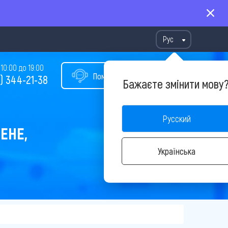
Рус
10:00 до 19:00
Помощь в подборе тура
) 344-21-38
Бажаєте змінити мову
Русский
ЕНЕ,
Українська