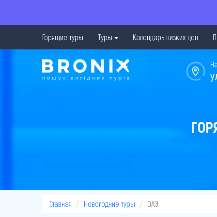
Горящие туры
Туры
Календарь низких цен
П
Н
у
ГОР
Главная
Новогодние туры
ОАЭ