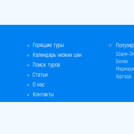
Горящие туры
Популяр
Шарм-Эл
Календарь низких цен
Белек
Поиск туров
Мармари
Статьи
Хургада
О нас
Контакты
Бонусная программа
Ответы на популярные вопросы