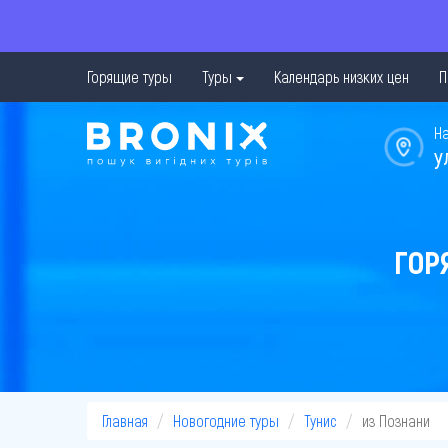
Горящие туры
Туры
Календарь низких цен
П
Н
у
ГОР
Главная
Новогодние туры
Тунис
из Познани