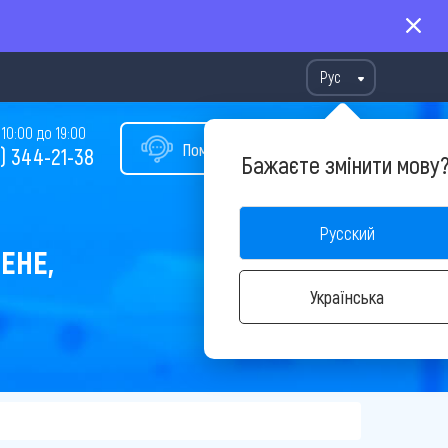
Рус
10:00 до 19:00
Помощь в подборе тура
) 344-21-38
Бажаєте змінити мову
Русский
ЕНЕ,
Українська