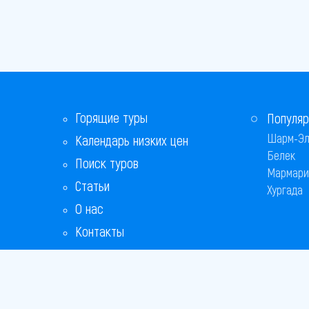
Горящие туры
Популяр
Шарм-Эл
Календарь низких цен
Белек
Поиск туров
Мармари
Статьи
Хургада
О нас
Контакты
Бонусная программа
Ответы на популярные вопросы