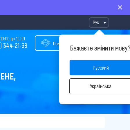
Рус
10:00 до 19:00
Помощь в подборе тура
) 344-21-38
Бажаєте змінити мову
Русский
ЕНЕ,
Українська