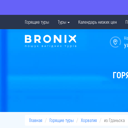
Горящие туры
Туры
Календарь низких цен
П
Н
у
ГОР
Главная
Горящие туры
Хорватия
из Гданьска