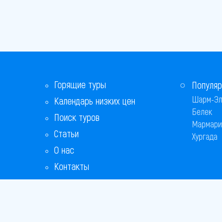
Горящие туры
Популяр
Шарм-Эл
Календарь низких цен
Белек
Поиск туров
Мармари
Статьи
Хургада
О нас
Контакты
Бонусная программа
Ответы на популярные вопросы