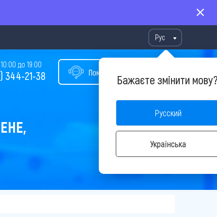
Рус
10:00 до 19:00
Помощь в подборе тура
) 344-21-38
Бажаєте змінити мову
Русский
ЕНЕ,
Українська