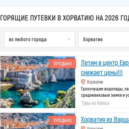
ГОРЯЩИЕ ПУТЕВКИ В ХОРВАТИЮ НА 2026 ГО
из любого города
Хорватия
Летим в центр Ев
ПРОДАНО
снижает цены!!!
Хорватия
Грохочущие водопады, за
средневековые замки и ус
старинным улочка...
Туры из Киева
Хорватия из Вар
ПРОДАНО
Хорватия