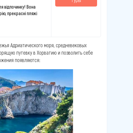
туры
ля відпочинку! Вона
рію, прекрасні пляжі
режья Адриатического моря, средневековых
горящую путевку в Хорватию и позволить себе
ложения появляются: