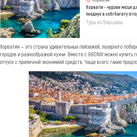
Хорватія - чудове місце д
поєднує в собі багату істо
Адріатик...
Туры из Варшавы
Хорватия — это страна удивительных пейзажей, лазурного побе
городов и разнообразной кухни. Вместе с BRONIX можно купить 
отпуск с приличной экономией средств. Чаще всего такие пред