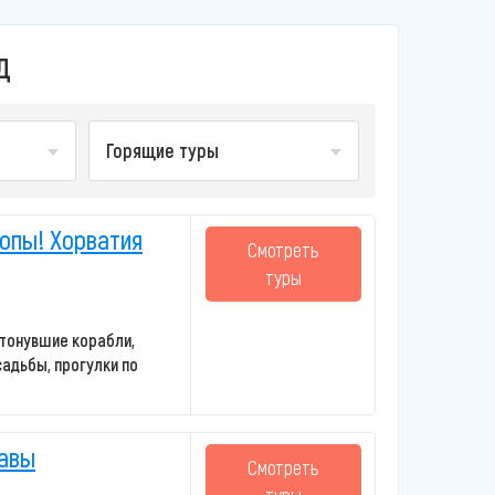
Д
Горящие туры
ропы! Хорватия
Смотреть
туры
тонувшие корабли,
адьбы, прогулки по
шавы
Смотреть