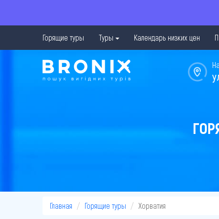
Горящие туры
Туры
Календарь низких цен
П
Н
у
ГОР
Главная
Горящие туры
Хорватия