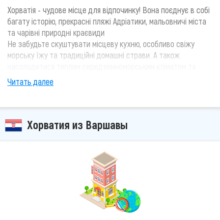
Хорватія - чудове місце для відпочинку! Вона поєднує в собі
багату історію, прекрасні пляжі Адріатики, мальовничі міста
та чарівні природні краєвиди
Не забудьте скуштувати місцеву кухню, особливо свіжу
морську їжу та традиційні домашні страви. А також
насолодитися теплим середземноморським кліматом та
гостинністю місцевих жителів!
Читать далее
Хорватия из Варшавы