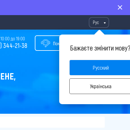
Рус
10:00 до 19:00
Помощь в подборе тура
) 344-21-38
Бажаєте змінити мову
Русский
ЕНЕ,
Українська