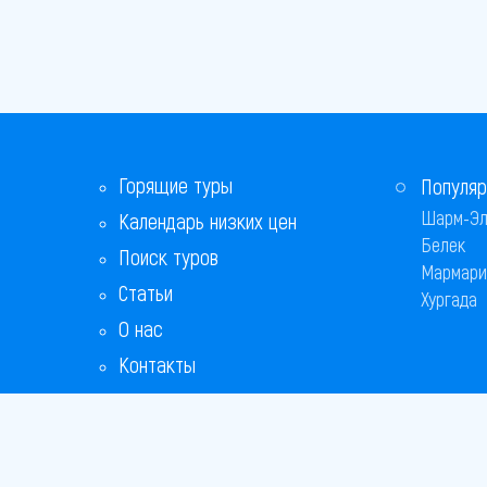
Горящие туры
Популяр
Шарм-Эл
Календарь низких цен
Белек
Поиск туров
Мармари
Статьи
Хургада
О нас
Контакты
Бонусная программа
Ответы на популярные вопросы