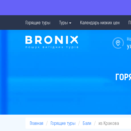
Горящие туры
Туры
Календарь низких цен
П
Н
у
ГОР
Главная
Горящие туры
Бали
из Кракова