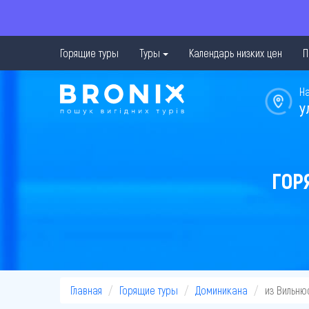
Горящие туры
Туры
Календарь низких цен
П
Н
у
ГОР
Главная
Горящие туры
Доминикана
из Вильню