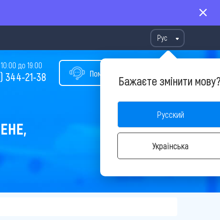
Рус
10:00 до 19:00
Помощь в подборе тура
) 344-21-38
Бажаєте змінити мову
Русский
ЕНЕ,
Українська