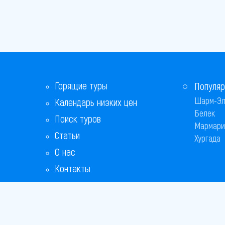
Горящие туры
Популяр
Шарм-Эл
Календарь низких цен
Белек
Поиск туров
Мармари
Статьи
Хургада
О нас
Контакты
Бонусная программа
Ответы на популярные вопросы