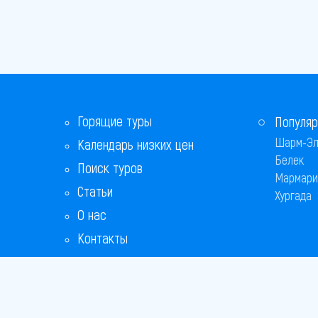
Горящие туры
Популяр
Шарм-Эл
Календарь низких цен
Белек
Поиск туров
Мармари
Статьи
Хургада
О нас
Контакты
Бонусная программа
Ответы на популярные вопросы