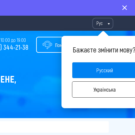
Рус
10:00 до 19:00
Помощь в подборе тура
) 344-21-38
Бажаєте змінити мову
Русский
ЕНЕ,
Українська