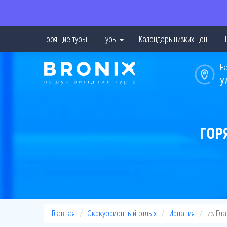
Горящие туры
Туры
Календарь низких цен
П
Н
у
ГОР
Главная
Экскурсионный отдых
Испания
из Гд