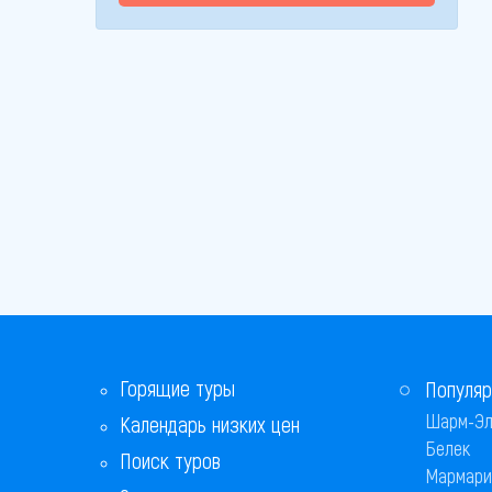
Горящие туры
Популяр
Шарм-Эл
Календарь низких цен
Белек
Поиск туров
Мармари