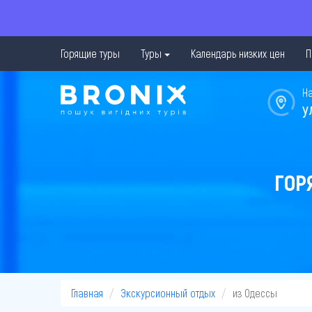
Горящие туры
Туры
Календарь низких цен
П
Н
у
ГОР
Главная
Экскурсионный отдых
из Одессы