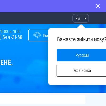
Рус
10:00 до 19:00
Помощь в подборе тура
) 344-21-38
Бажаєте змінити мову
Русский
ЕНЕ,
Українська