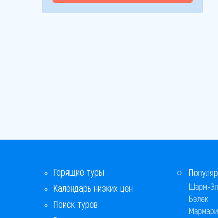
Горящие туры
Популяр
Шарм-Эл
Календарь низких цен
Белек
Поиск туров
Мармари