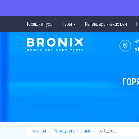
Горящие туры
Туры
Календарь низких цен
П
Н
у
ГОР
Главная
Молодежный отдых
из Одессы