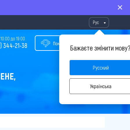
Рус
10:00 до 19:00
Помощь в подборе тура
) 344-21-38
Бажаєте змінити мову
Русский
ЕНЕ,
Українська