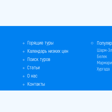
Горящие туры
Популяр
Шарм-Эл
Календарь низких цен
Белек
Поиск туров
Мармари
Статьи
Хургада
О нас
Контакты
Бонусная программа
Ответы на популярные вопросы