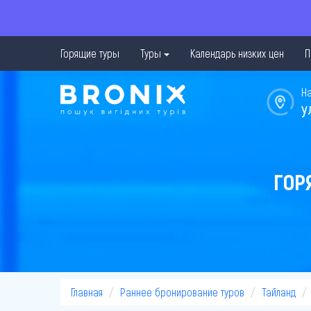
Горящие туры
Туры
Календарь низких цен
П
Н
у
ГОР
Главная
Раннее бронирование туров
Тайланд