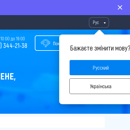
Рус
10:00 до 19:00
Помощь в подборе тура
) 344-21-38
Бажаєте змінити мову
Русский
ЕНЕ,
Українська