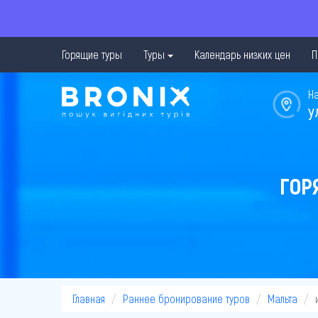
Горящие туры
Туры
Календарь низких цен
П
Н
у
ГОР
Главная
Раннее бронирование туров
Мальта