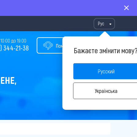
Рус
10:00 до 19:00
Помощь в подборе тура
) 344-21-38
Бажаєте змінити мову
Русский
ЕНЕ,
Українська