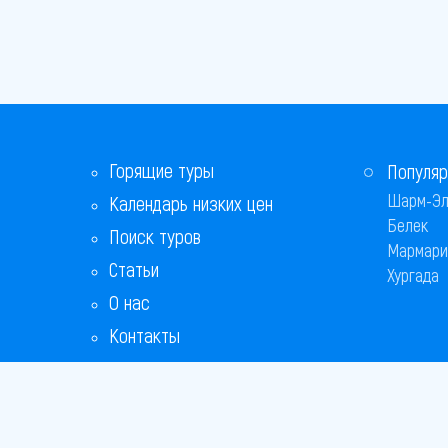
Горящие туры
Популяр
Шарм-Эл
Календарь низких цен
Белек
Поиск туров
Мармари
Статьи
Хургада
О нас
Контакты
Бонусная программа
Ответы на популярные вопросы