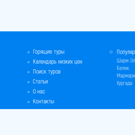
Горящие туры
Популяр
Шарм-Эл
Календарь низких цен
Белек
Поиск туров
Мармари
Статьи
Хургада
О нас
Контакты
Бонусная программа
Ответы на популярные вопросы