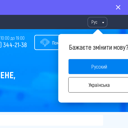
Рус
10:00 до 19:00
Помощь в подборе тура
) 344-21-38
Бажаєте змінити мову
Русский
ЕНЕ,
Українська