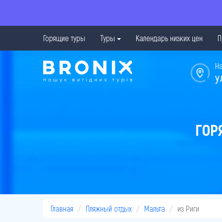
Горящие туры
Туры
Календарь низких цен
П
Н
у
ГОР
Главная
Пляжный отдых
Мальта
из Риги