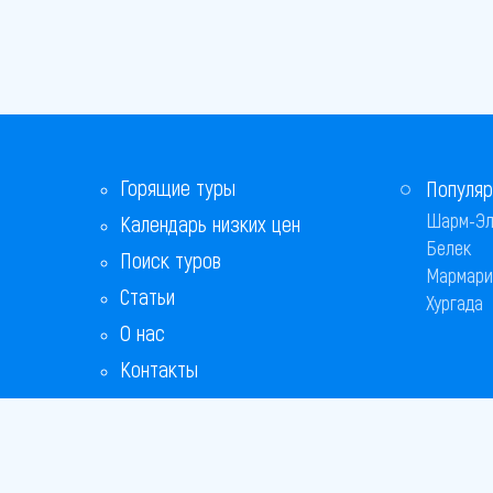
Горящие туры
Популяр
Шарм-Эл
Календарь низких цен
Белек
Поиск туров
Мармари
Статьи
Хургада
О нас
Контакты
Бонусная программа
Ответы на популярные вопросы