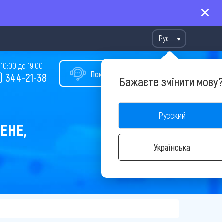
Рус
10:00 до 19:00
Помощь в подборе тура
) 344-21-38
Бажаєте змінити мову
Русский
ЕНЕ,
Українська