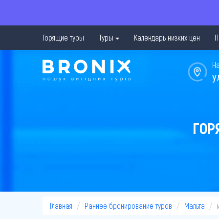
Горящие туры
Туры
Календарь низких цен
П
Н
у
ГОР
Главная
Раннее бронирование туров
Мальта