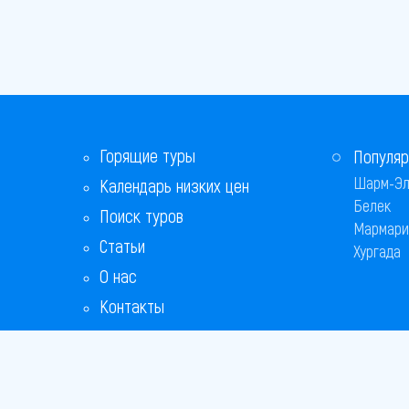
Горящие туры
Популяр
Шарм-Эл
Календарь низких цен
Белек
Поиск туров
Мармари
Статьи
Хургада
О нас
Контакты
Бонусная программа
Ответы на популярные вопросы