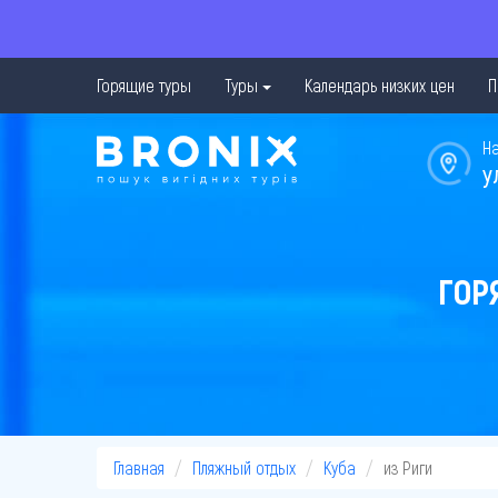
Горящие туры
Туры
Календарь низких цен
П
Н
у
ГОР
Главная
Пляжный отдых
Куба
из Риги