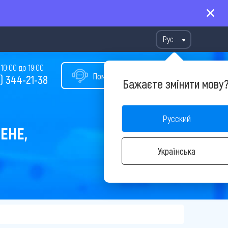
Рус
10:00 до 19:00
Помощь в подборе тура
) 344-21-38
Бажаєте змінити мову
Русский
ЕНЕ,
Українська