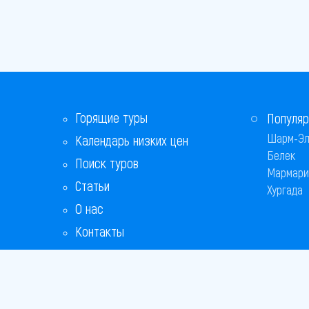
Горящие туры
Популяр
Шарм-Эл
Календарь низких цен
Белек
Поиск туров
Мармари
Статьи
Хургада
О нас
Контакты
Бонусная программа
Ответы на популярные вопросы