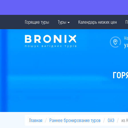
Горящие туры
Туры
Календарь низких цен
П
Н
у
ГОР
Главная
Раннее бронирование туров
ОАЭ
из 