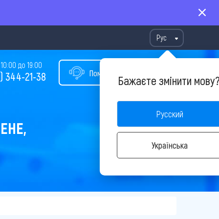
Рус
10:00 до 19:00
Помощь в подборе тура
) 344-21-38
Бажаєте змінити мову
Русский
ЕНЕ,
Українська