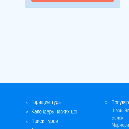
Горящие туры
Популяр
Шарм-Эл
Календарь низких цен
Белек
Поиск туров
Мармари