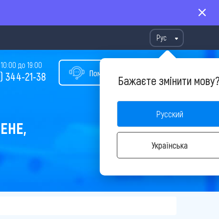
Рус
10:00 до 19:00
Помощь в подборе тура
) 344-21-38
Бажаєте змінити мову
Русский
ЕНЕ,
Українська