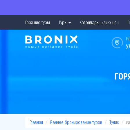
Горящие туры
Туры
Календарь низких цен
П
Н
у
ГОР
Главная
Раннее бронирование туров
Тунис
и