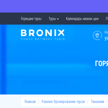
Горящие туры
Туры
Календарь низких цен
П
Н
у
ГОР
Главная
Раннее бронирование туров
Танзания