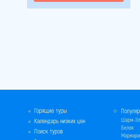
Горящие туры
Популяр
Шарм-Эл
Календарь низких цен
Белек
Поиск туров
Мармари