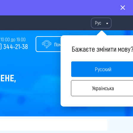
Рус
10:00 до 19:00
Помощь в подборе тура
) 344-21-38
Бажаєте змінити мову
Русский
ЕНЕ,
Українська