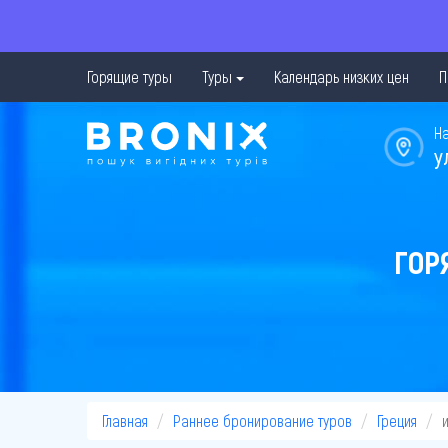
Горящие туры
Туры
Календарь низких цен
П
Н
у
ГОР
Главная
Раннее бронирование туров
Греция