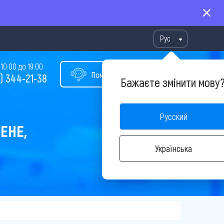
Рус
10:00 до 19:00
Помощь в подборе тура
) 344-21-38
Бажаєте змінити мову
Русский
ЕНЕ,
Українська