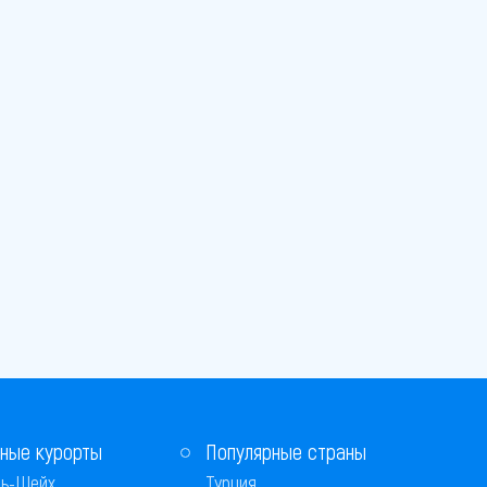
ные курорты
Популярные страны
ь-Шейх
Турция