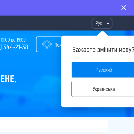
Рус
10:00 до 19:00
Помощь в подборе тура
) 344-21-38
Бажаєте змінити мову
Русский
ЕНЕ,
Українська