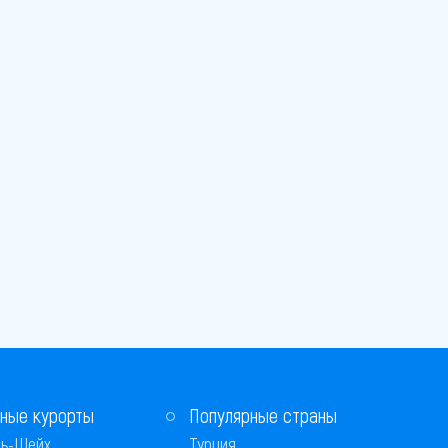
ные курорты
Популярные страны
ь-Шейх
Турция