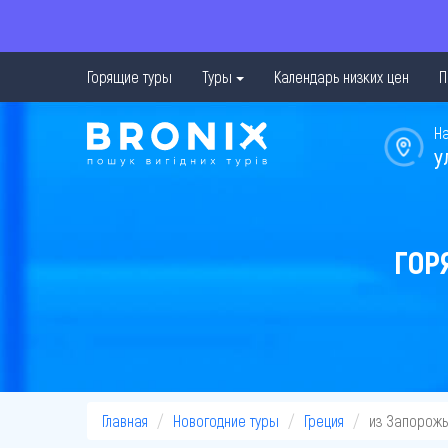
Горящие туры
Туры
Календарь низких цен
П
Н
у
ГОР
Главная
Новогодние туры
Греция
из Запорожь