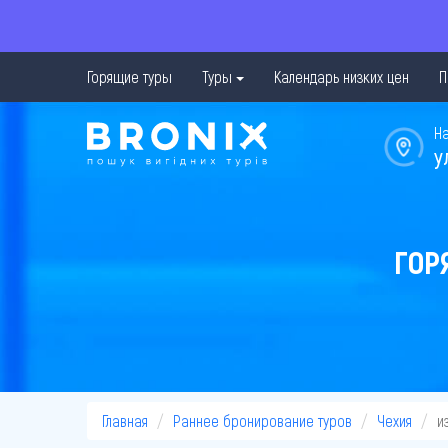
Горящие туры
Туры
Календарь низких цен
П
Н
у
ГОР
Главная
Раннее бронирование туров
Чехия
и