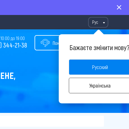
Рус
10:00 до 19:00
Помощь в подборе тура
) 344-21-38
Бажаєте змінити мову
Русский
ЕНЕ,
Українська