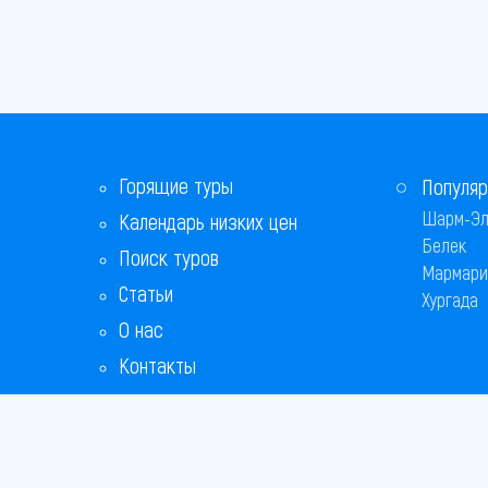
Горящие туры
Популяр
Шарм-Эл
Календарь низких цен
Белек
Поиск туров
Мармари
Статьи
Хургада
О нас
Контакты
Бонусная программа
Ответы на популярные вопросы