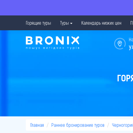
Горящие туры
Туры
Календарь низких цен
П
Н
у
ГОР
Главная
Раннее бронирование туров
Черногори