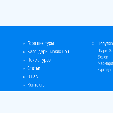
Горящие туры
Популяр
Шарм-Эл
Календарь низких цен
Белек
Поиск туров
Мармари
Статьи
Хургада
О нас
Контакты
Бонусная программа
Ответы на популярные вопросы