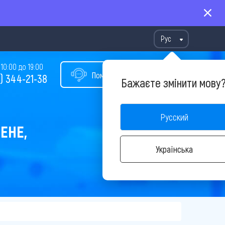
Рус
10:00 до 19:00
Помощь в подборе тура
) 344-21-38
Бажаєте змінити мову
Русский
ЕНЕ,
Українська