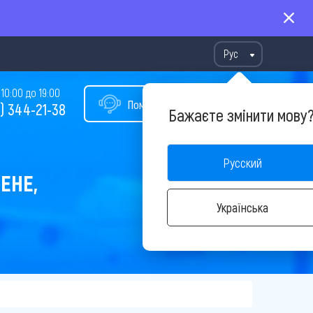
Рус
10:00 до 19:00
Помощь в подборе тура
) 344-21-38
Бажаєте змінити мову
Русский
ЕНЕ,
Українська