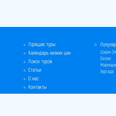
Горящие туры
Популяр
Шарм-Эл
Календарь низких цен
Белек
Поиск туров
Мармари
Статьи
Хургада
О нас
Контакты
Бонусная программа
Ответы на популярные вопросы