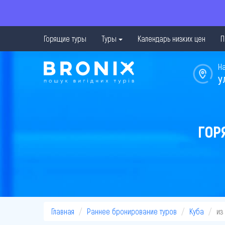
Горящие туры
Туры
Календарь низких цен
П
Н
у
ГОР
Главная
Раннее бронирование туров
Куба
из