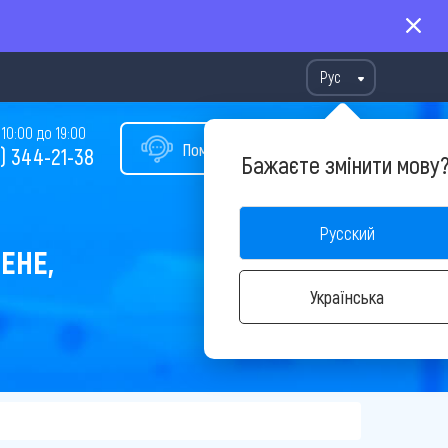
Рус
10:00 до 19:00
Помощь в подборе тура
) 344-21-38
Бажаєте змінити мову
Русский
ЕНЕ,
Українська