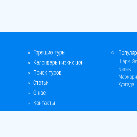
Горящие туры
Популяр
Шарм-Эл
Календарь низких цен
Белек
Поиск туров
Мармари
Статьи
Хургада
О нас
Контакты
Бонусная программа
Ответы на популярные вопросы