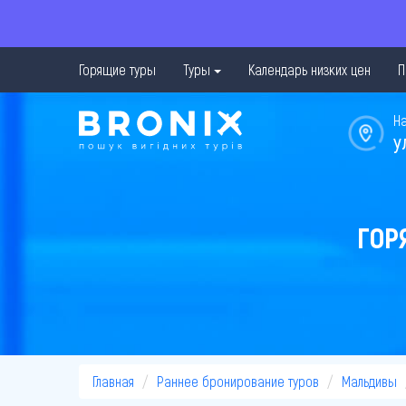
Горящие туры
Туры
Календарь низких цен
П
Н
у
ГОР
Главная
Раннее бронирование туров
Мальдивы