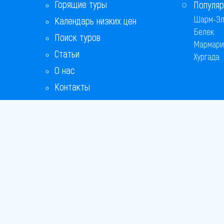
Горящие туры
Популяр
Шарм-Эл
Календарь низких цен
Белек
Поиск туров
Мармари
Статьи
Хургада
О нас
Контакты
Бонусная программа
Ответы на популярные вопросы
Copyright
Bronix 20
Сайт не я