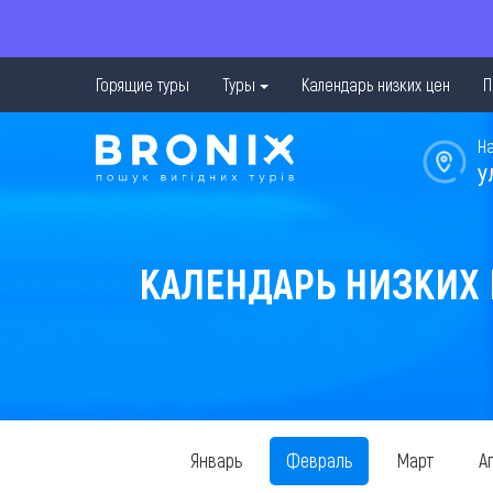
Горящие туры
Туры
Календарь низких цен
П
Н
у
КАЛЕНДАРЬ НИЗКИХ Ц
Январь
Февраль
Март
А