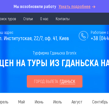
Мы возобновили работу
Узнать подробнее
оиск туров
Статьи
О нас
Контакты
аш адрес
Работаем с 
л. Институтская, 22/7, оф. 41, Киев
+38 (044
Турфирма Гданьска Bronix
ЕН НА ТУРЫ ИЗ ГДАНЬСКА НА
ГОРОД ВЫЛЕТА:
ГДАНЬСК
прель
Май
Июнь
Июль
Август
Сентябрь