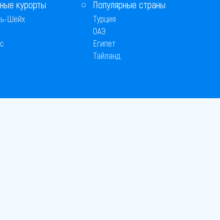
ные курорты
Популярные страны
ь-Шейх
Турция
ОАЭ
с
Египет
Тайланд
Способы оплаты
 © 2005–2026
26
вляется публичной офертой