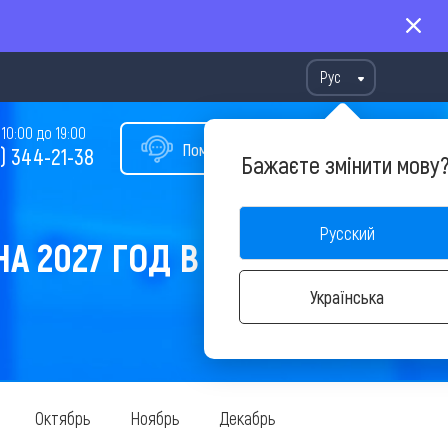
Рус
10:00 до 19:00
Помощь в подборе тура
) 344-21-38
Бажаєте змінити мову
Русский
А 2027 ГОД В ИЮЛЕ
Українська
Октябрь
Ноябрь
Декабрь