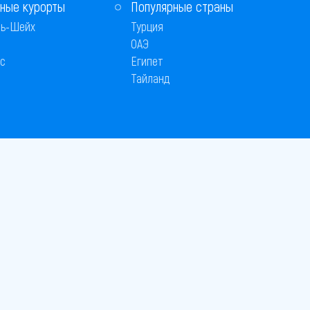
ные курорты
Популярные страны
ь-Шейх
Турция
ОАЭ
с
Египет
Тайланд
Способы оплаты
 © 2005–2026
26
вляется публичной офертой