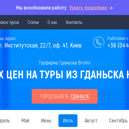
Мы возобновили работу
Узнать подробнее
оиск туров
Статьи
О нас
Контакты
аш адрес
Работаем с 
л. Институтская, 22/7, оф. 41, Киев
+38 (044
Турфирма Гданьска Bronix
 ЦЕН НА ТУРЫ ИЗ ГДАНЬСКА Н
ГОРОД ВЫЛЕТА:
ГДАНЬСК
прель
Май
Июнь
Июль
Август
Сентябрь