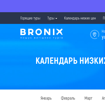
Горящие туры
Туры
Календарь низких цен
П
Н
у
КАЛЕНДАРЬ НИЗКИХ
Январь
Февраль
Март
А