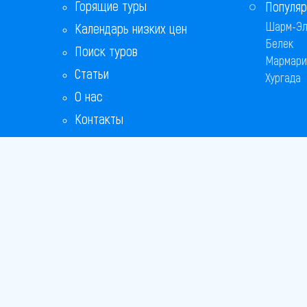
Горящие туры
Популяр
Шарм-Эл
Календарь низких цен
Белек
Поиск туров
Мармари
Статьи
Хургада
О нас
Контакты
Бонусная программа
Ответы на популярные вопросы
Copyright
Bronix 20
Сайт не я