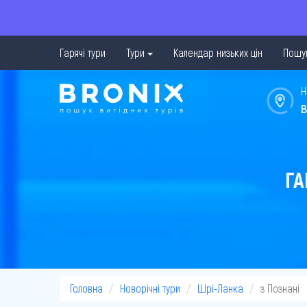
Гарячі тури
Тури
Календар низьких цін
Пошук
Н
в
ГА
Головна
Новорічні тури
Шрі-Ланка
з Познані