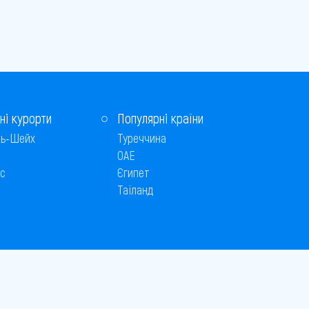
ні курорти
Популярні країни
ь-Шейх
Туреччина
ОАЕ
с
Єгипет
Таїланд