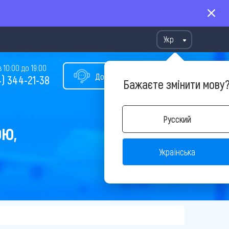
Укр
10:00 до 19:00
Допомога у виборі туру
) 344-21-38
Бажаєте змінити мову
Русский
ОЮ,
Українська