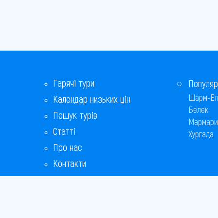
Гарячі тури
Популяр
Шарм-Ел
Календар низьких цін
Белек
Пошук турів
Мармари
Статті
Хургада
Про нас
Контакти
Бонусна програма
Відповіді на популярні питання