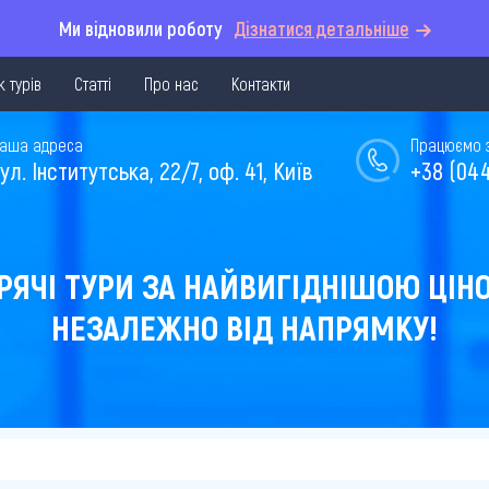
Ми відновили роботу
Дізнатися детальніше
 турів
Статті
Про нас
Контакти
аша адреса
Працюємо з 
ул. Інститутська, 22/7, оф. 41, Київ
+38 (044
РЯЧІ ТУРИ ЗА НАЙВИГІДНІШОЮ ЦІН
НЕЗАЛЕЖНО ВІД НАПРЯМКУ!