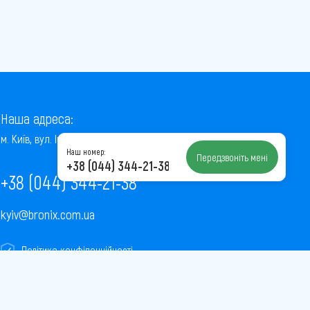
Наша адреса:
м. Київ, вул. Інститутська, 22/7, оф. 41
Наш номер:
Передзвоніть мені
+38 (044) 344-21-38
+38 (044) 344-21-38
kyiv@bronix.com.ua
Політика конфіденційності
Пользовательское соглашение
Публічна оферта
Карта сайту