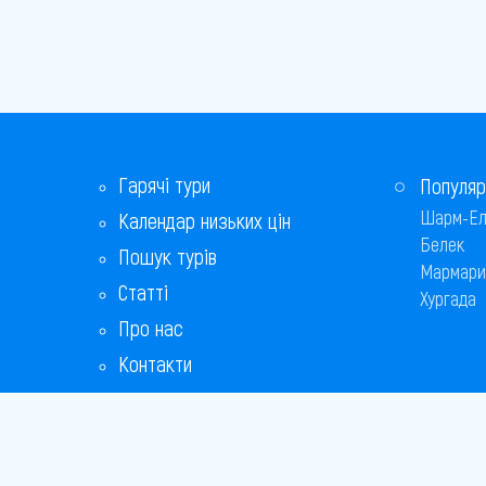
Гарячі тури
Популяр
Шарм-Ел
Календар низьких цін
Белек
Пошук турів
Мармари
Статті
Хургада
Про нас
Контакти
Бонусна програма
Відповіді на популярні питання