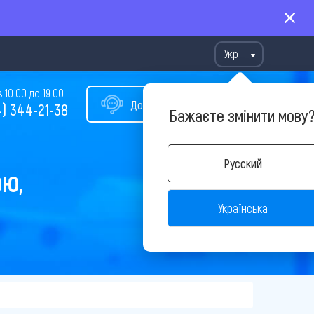
Укр
10:00 до 19:00
Допомога у виборі туру
) 344-21-38
Бажаєте змінити мову
Русский
ОЮ,
Українська