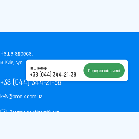
Наша адреса:
м. Київ, вул. Інститутська, 22/7, оф. 41
Наш номер:
Передзвоніть мені
+38 (044) 344-21-38
+38 (044) 344-21-38
kyiv@bronix.com.ua
Політика конфіденційності
Пользовательское соглашение
Публічна оферта
Карта сайту