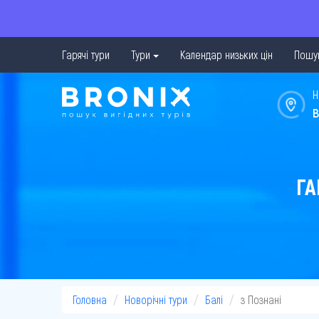
Гарячі тури
Тури
Календар низьких цін
Пошук
Н
в
ГА
Головна
Новорічні тури
Балі
з Познані