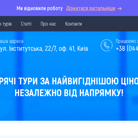
Ми відновили роботу
Дізнатися детальніше
 турів
Статті
Про нас
Контакти
аша адреса
Працюємо з 
ул. Інститутська, 22/7, оф. 41, Київ
+38 (044
РЯЧІ ТУРИ ЗА НАЙВИГІДНІШОЮ ЦІН
НЕЗАЛЕЖНО ВІД НАПРЯМКУ!