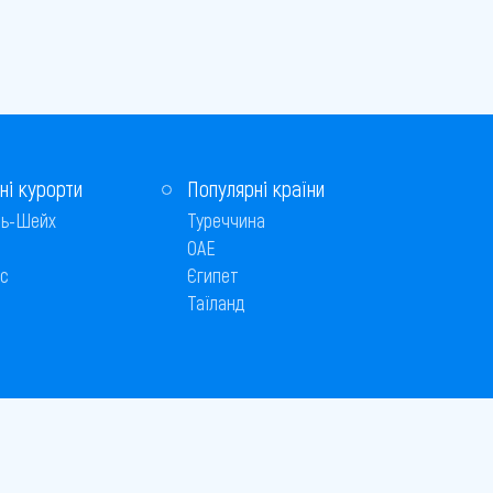
ні курорти
Популярні країни
ь-Шейх
Туреччина
ОАЕ
с
Єгипет
Таїланд