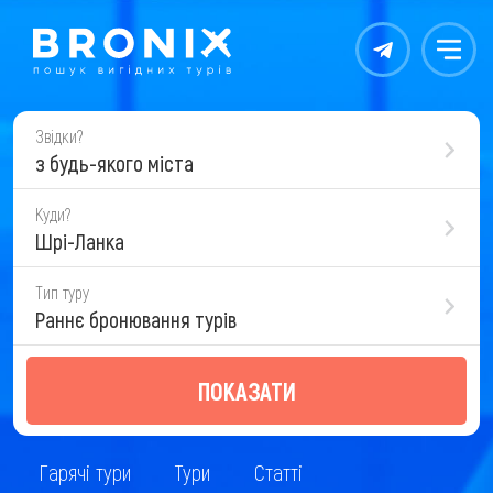
Контакты
Меню
Звідки?
з будь-якого міста
Куди?
Шрі-Ланка
Тип туру
Раннє бронювання турів
ПОКАЗАТИ
Гарячі тури
Тури
Статті