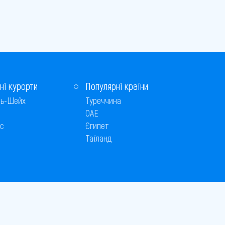
ні курорти
Популярні країни
ь-Шейх
Туреччина
ОАЕ
с
Єгипет
Таїланд