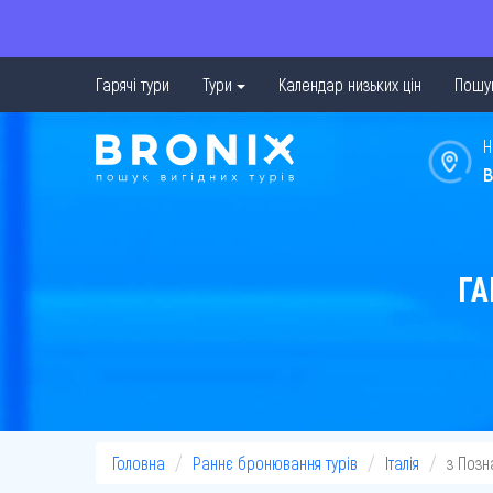
Гарячі тури
Тури
Календар низьких цін
Пошук
Н
в
ГА
Головна
Раннє бронювання турів
Італія
з Позн