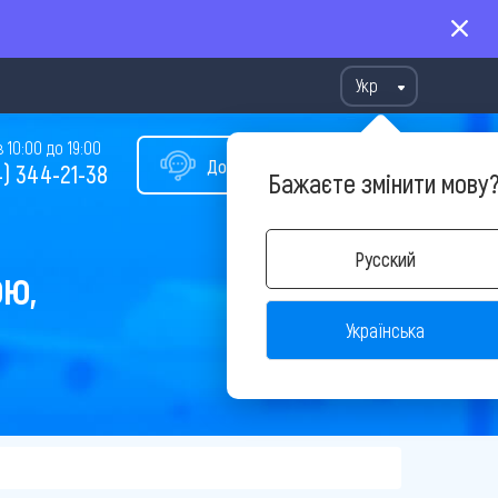
Укр
10:00 до 19:00
Допомога у виборі туру
) 344-21-38
Бажаєте змінити мову
Русский
ОЮ,
Українська