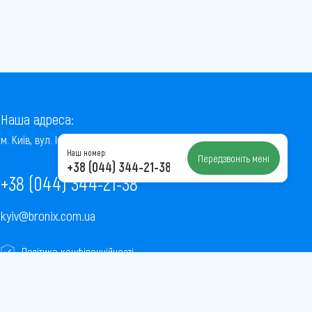
Наша адреса:
м. Київ, вул. Інститутська, 22/7, оф. 41
Наш номер:
Передзвоніть мені
+38 (044) 344-21-38
+38 (044) 344-21-38
kyiv@bronix.com.ua
Політика конфіденційності
Пользовательское соглашение
Публічна оферта
Карта сайту