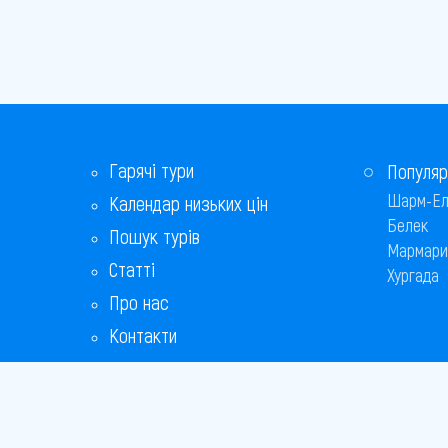
Гарячі тури
Популяр
Шарм-Ел
Календар низьких цін
Белек
Пошук турів
Мармари
Статті
Хургада
Про нас
Контакти
Бонусна програма
Відповіді на популярні питання