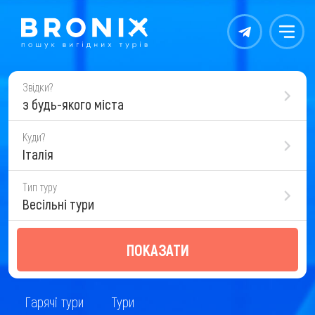
Контакты
Меню
Звідки?
з будь-якого міста
Куди?
Італія
Тип туру
Весільні тури
ПОКАЗАТИ
Гарячі тури
Тури