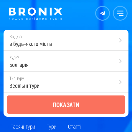
Контакты
Меню
Звідки?
з будь-якого міста
Куди?
Болгарія
Тип туру
Весільні тури
ПОКАЗАТИ
Гарячі тури
Тури
Статті