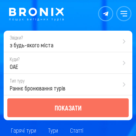
Контакты
Меню
Звідки?
з будь-якого міста
Куди?
ОАЕ
Тип туру
Раннє бронювання турів
ПОКАЗАТИ
Гарячі тури
Тури
Статті