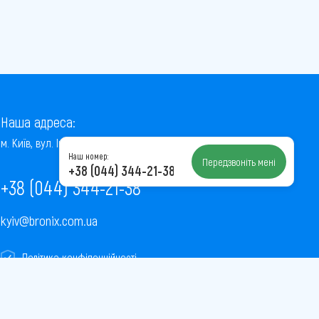
Наша адреса:
м. Київ, вул. Інститутська, 22/7, оф. 41
Наш номер:
Передзвоніть мені
+38 (044) 344-21-38
+38 (044) 344-21-38
kyiv@bronix.com.ua
Політика конфіденційності
Пользовательское соглашение
Публічна оферта
Карта сайту