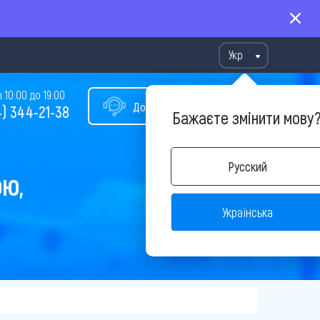
Укр
10:00 до 19:00
Допомога у виборі туру
) 344-21-38
Бажаєте змінити мову
Русский
ОЮ,
Українська