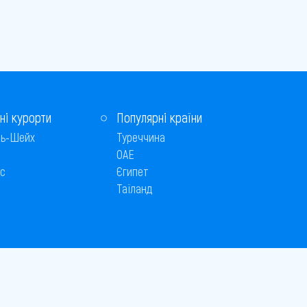
ні курорти
Популярні країни
ь-Шейх
Туреччина
ОАЕ
с
Єгипет
Таїланд