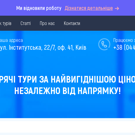
Ми відновили роботу
Дізнатися детальніше
 турів
Статті
Про нас
Контакти
аша адреса
Працюємо з 
ул. Інститутська, 22/7, оф. 41, Київ
+38 (044
РЯЧІ ТУРИ ЗА НАЙВИГІДНІШОЮ ЦІН
НЕЗАЛЕЖНО ВІД НАПРЯМКУ!