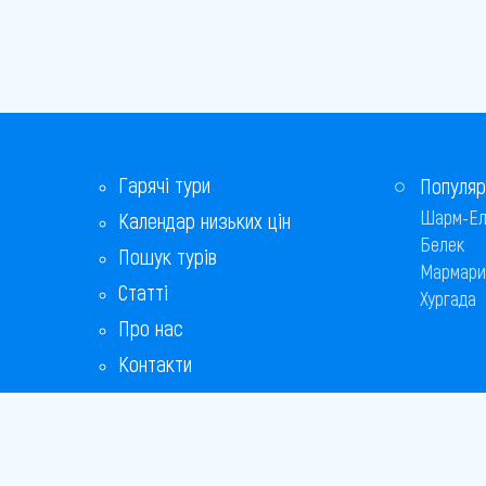
Гарячі тури
Популяр
Шарм-Ел
Календар низьких цін
Белек
Пошук турів
Мармари
Статті
Хургада
Про нас
Контакти
Бонусна програма
Відповіді на популярні питання