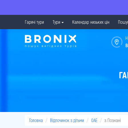
Гарячі тури
Тури
Календар низьких цін
Пошук
Н
в
ГА
Головна
Відпочинок з дітьми
ОАЕ
з Познані