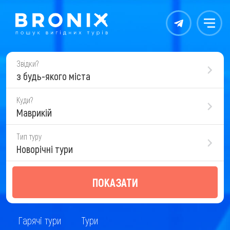
Контакты
Меню
Звідки?
з будь-якого міста
Куди?
Маврикій
Тип туру
Новорічні тури
ПОКАЗАТИ
Гарячі тури
Тури