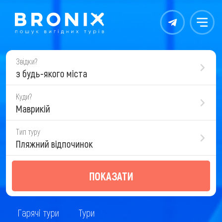
Контакты
Меню
Звідки?
з будь-якого міста
Куди?
Маврикій
Тип туру
Пляжний відпочинок
ПОКАЗАТИ
Гарячі тури
Тури