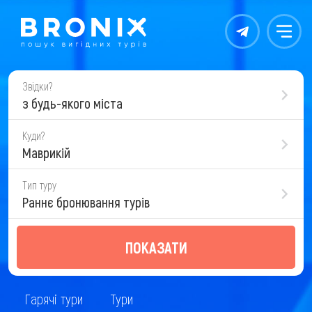
Контакты
Меню
Звідки?
з будь-якого міста
Куди?
Маврикій
Тип туру
Раннє бронювання турів
ПОКАЗАТИ
Гарячі тури
Тури