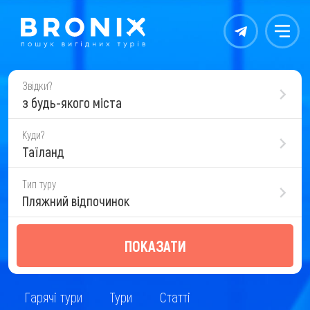
Контакты
Меню
Звідки?
з будь-якого міста
Куди?
Таїланд
Тип туру
Пляжний відпочинок
ПОКАЗАТИ
Гарячі тури
Тури
Статті