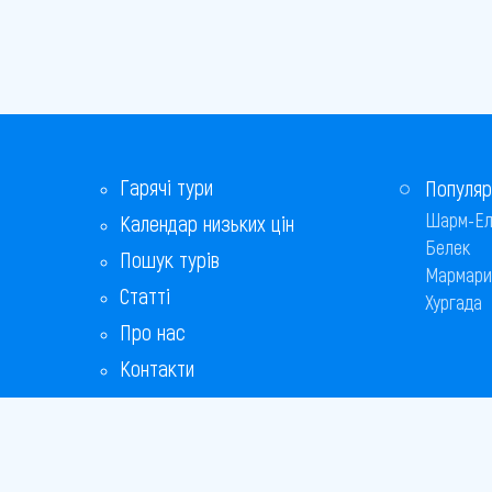
Гарячі тури
Популяр
Шарм-Ел
Календар низьких цін
Белек
Пошук турів
Мармари
Статті
Хургада
Про нас
Контакти
Бонусна програма
Відповіді на популярні питання