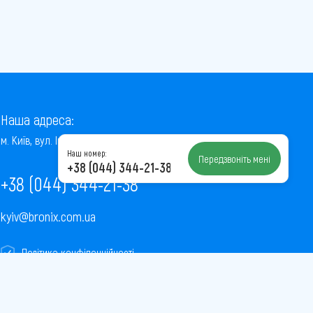
Наша адреса:
м. Київ, вул. Інститутська, 22/7, оф. 41
Наш номер:
Передзвоніть мені
+38 (044) 344-21-38
+38 (044) 344-21-38
kyiv@bronix.com.ua
Політика конфіденційності
Пользовательское соглашение
Публічна оферта
Карта сайту