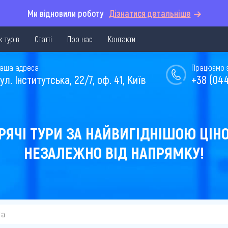
Ми відновили роботу
Дізнатися детальніше
 турів
Статті
Про нас
Контакти
аша адреса
Працюємо з 
ул. Інститутська, 22/7, оф. 41, Київ
+38 (044
РЯЧІ ТУРИ ЗА НАЙВИГІДНІШОЮ ЦІН
НЕЗАЛЕЖНО ВІД НАПРЯМКУ!
та