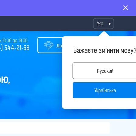
Укр
10:00 до 19:00
Допомога у виборі туру
) 344-21-38
Бажаєте змінити мову
Русский
ОЮ,
Українська