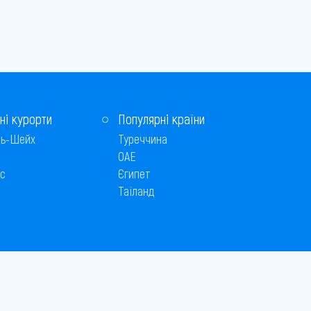
ні курорти
Популярні країни
ь-Шейх
Туреччина
ОАЕ
с
Єгипет
Таїланд