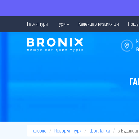
Гарячі тури
Тури
Календар низьких цін
Пошук
Н
в
ГА
Головна
Новорічні тури
Шрі-Ланка
з Будапеш