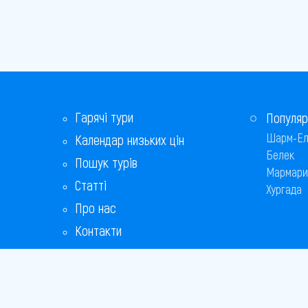
Гарячі тури
Популяр
Шарм-Ел
Календар низьких цін
Белек
Пошук турів
Мармари
Статті
Хургада
Про нас
Контакти
Бонусна програма
Відповіді на популярні питання