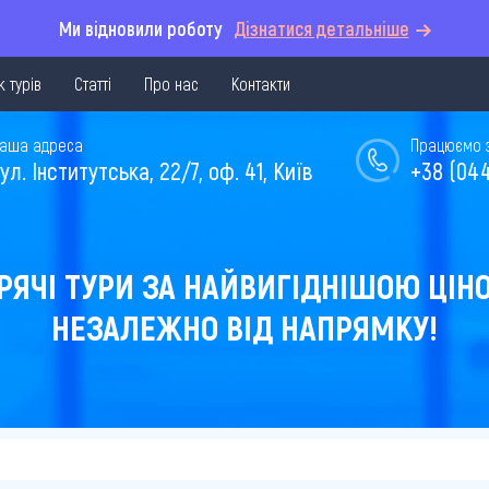
Ми відновили роботу
Дізнатися детальніше
 турів
Статті
Про нас
Контакти
аша адреса
Працюємо з 
ул. Інститутська, 22/7, оф. 41, Київ
+38 (044
РЯЧІ ТУРИ ЗА НАЙВИГІДНІШОЮ ЦІН
НЕЗАЛЕЖНО ВІД НАПРЯМКУ!