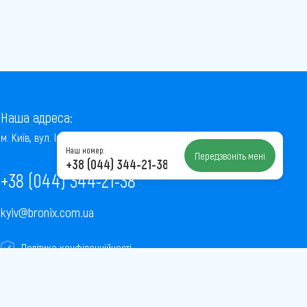
Наша адреса:
м. Київ, вул. Інститутська, 22/7, оф. 41
Наш номер:
Передзвоніть мені
+38 (044) 344-21-38
+38 (044) 344-21-38
kyiv@bronix.com.ua
Політика конфіденційності
Пользовательское соглашение
Публічна оферта
Карта сайту