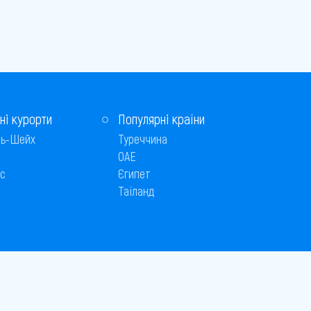
ні курорти
Популярні країни
ь-Шейх
Туреччина
ОАЕ
с
Єгипет
Таїланд