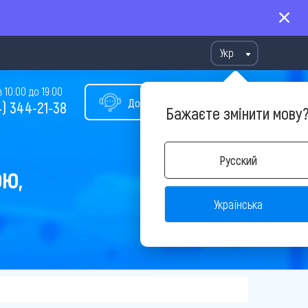
Укр
10:00 до 19:00
Допомога у виборі туру
) 344-21-38
Бажаєте змінити мову
Русский
ОЮ,
Українська