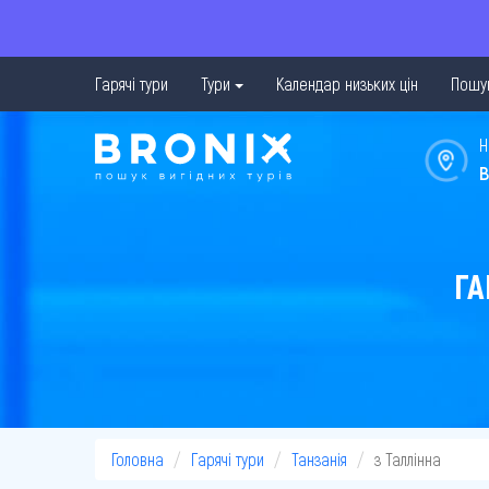
Гарячі тури
Тури
Календар низьких цін
Пошук
Н
в
ГА
Головна
Гарячі тури
Танзанія
з Таллінна