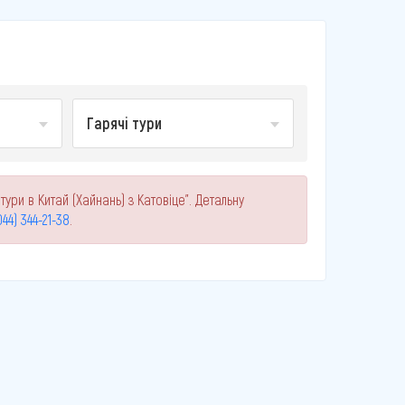
Гарячі тури
тури в Китай (Хайнань) з Катовіце". Детальну
044) 344-21-38
.