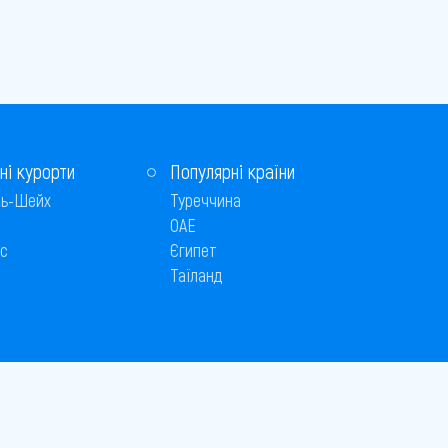
ні курорти
Популярні країни
ь-Шейх
Туреччина
ОАЕ
с
Єгипет
Таїланд