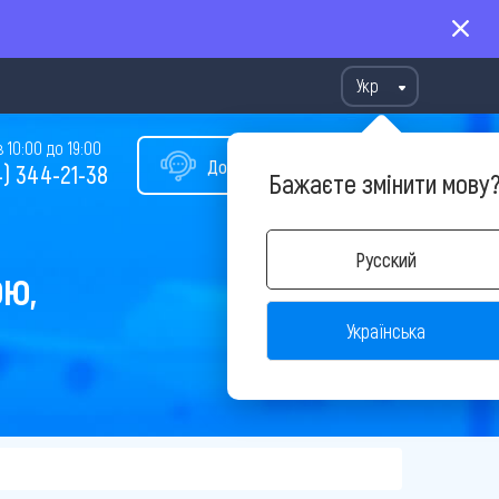
Укр
10:00 до 19:00
Допомога у виборі туру
) 344-21-38
Бажаєте змінити мову
Русский
ОЮ,
Українська