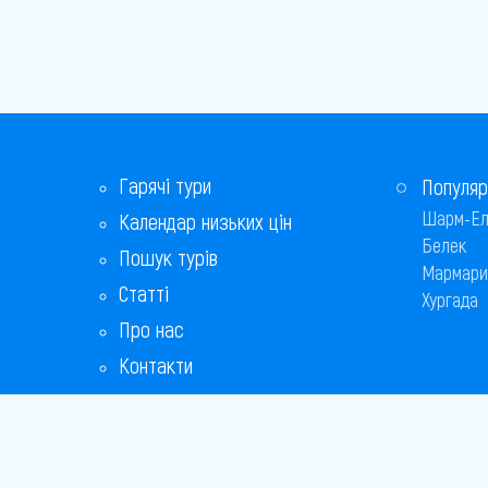
Гарячі тури
Популяр
Шарм-Ел
Календар низьких цін
Белек
Пошук турів
Мармари
Статті
Хургада
Про нас
Контакти
Бонусна програма
Відповіді на популярні питання