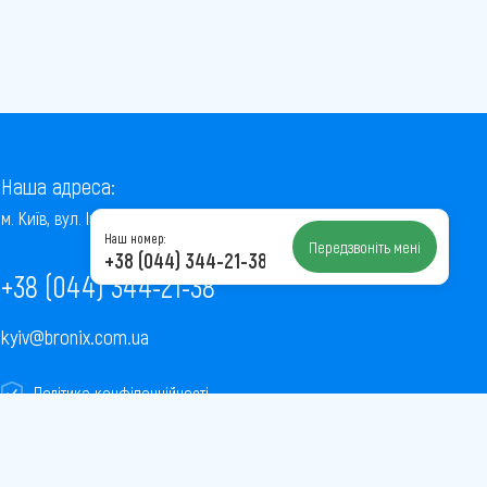
Наша адреса:
м. Київ, вул. Інститутська, 22/7, оф. 41
Наш номер:
Передзвоніть мені
+38 (044) 344-21-38
+38 (044) 344-21-38
kyiv@bronix.com.ua
Політика конфіденційності
Пользовательское соглашение
Публічна оферта
Карта сайту