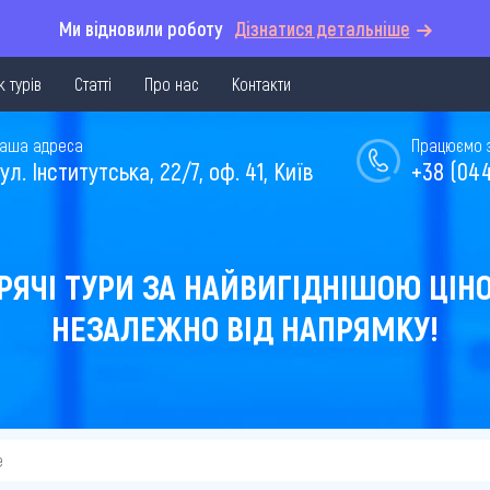
Ми відновили роботу
Дізнатися детальніше
 турів
Статті
Про нас
Контакти
аша адреса
Працюємо з 
ул. Інститутська, 22/7, оф. 41, Київ
+38 (044
РЯЧІ ТУРИ ЗА НАЙВИГІДНІШОЮ ЦІН
НЕЗАЛЕЖНО ВІД НАПРЯМКУ!
е