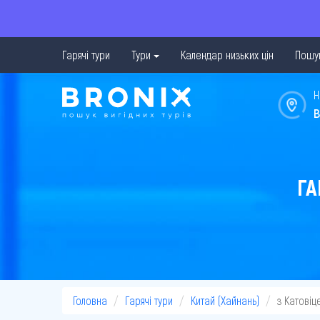
Гарячі тури
Тури
Календар низьких цін
Пошук
Н
в
ГА
Головна
Гарячі тури
Китай (Хайнань)
з Катовіц