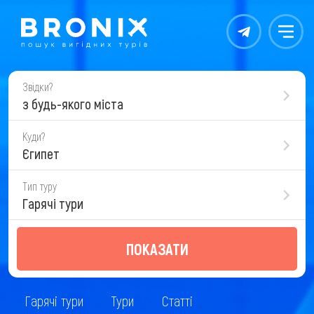
Контакты
Меню
Звідки?
з будь-якого міста
Куди?
Єгипет
Тип туру
Гарячі тури
ПОКАЗАТИ
Гарячі тури
Тури
Статті