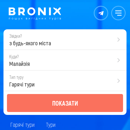
Контакты
Меню
Звідки?
з будь-якого міста
Куди?
Малайзія
Тип туру
Гарячі тури
ПОКАЗАТИ
Гарячі тури
Тури