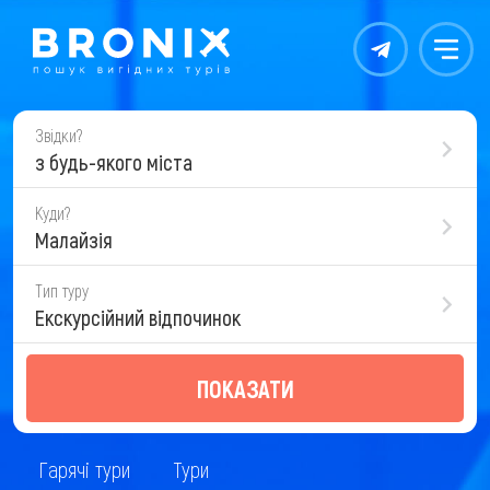
Контакты
Меню
Звідки?
з будь-якого міста
Куди?
Малайзія
Тип туру
Екскурсійний відпочинок
ПОКАЗАТИ
Гарячі тури
Тури